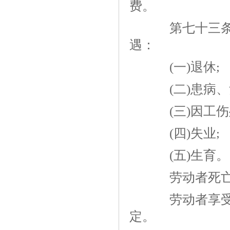
费。
第七十三条 
遇：
(一)
退休
;
(二)患病、
(三)因工伤
(四)失业;
(五)生育。
劳动者死亡后
劳动者享受社
定。