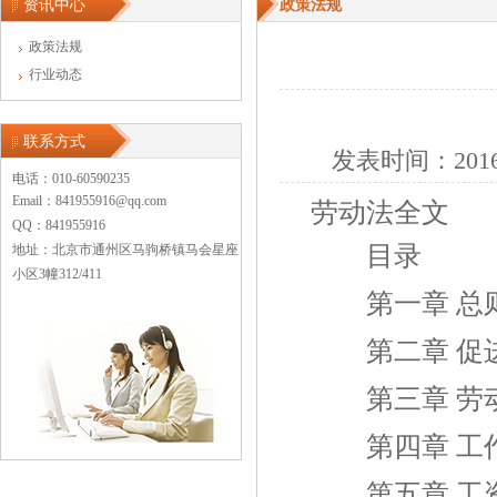
资讯中心
政策法规
政策法规
行业动态
联系方式
发表时间：
201
电话：010-60590235
Email：841955916@qq.com
劳动法全文
QQ：841955916
目录
地址：北京市通州区马驹桥镇马会星座
小区3幢312/411
第一章 总
第二章 促
第三章 劳动
第四章 工作
第五章 工