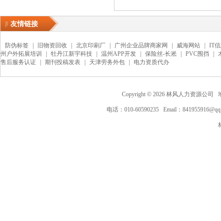
友情链接
防伪标签
|
旧物资回收
|
北京印刷厂
|
广州企业品牌商家网
|
威海网站
|
IT
州户外拓展培训
|
牡丹江新宇科技
|
温州APP开发
|
保险丝-长淞
|
PVC围挡
|
售后服务认证
|
期刊投稿发表
|
天津劳务外包
|
电力资质代办
Copyright ©
2026
林风人力资源公司 地
电话：010-60590235 Email：841955916@